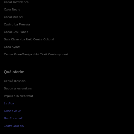
Casal Torreblanca
Xalet Negre
Casal Mira-sol
Casino La Floresta
Casal Les Planes
Sala Clavé - La Unió Centre Cultural
Casa Aymat
Centre Grau-Garriga d'Art Tèxtil Contemporani
Què oferim
Cessió d'espais
Suport a les entitats
Impuls a la creativitat
La Pua
Oficina Jove
Bar Bocamoll
Teatre Mira-sol