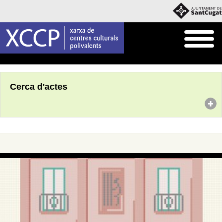
Inici
Agenda
Cerca d'actes