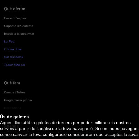
Què oferim
Cessió d'espais
Suport a les entitats
Impuls a la creativitat
La Pua
Oficina Jove
Bar Bocamoll
Teatre Mira-sol
Què fem
Cursos i Tallers
Programació pròpia
Exposicions
Ús de galetes
Aquest lloc utilitza galetes de tercers per poder millorar els nostres
Agenda
serveis a partir de l'anàlisi de la teva navegació. Si continues navegant
sense canviar la teva configuració considerarem que acceptes la seva