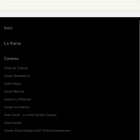
Inici
La Xarxa
Centres
Casa de Cultura
Casal Torreblanca
Xalet Negre
Casal Mira-sol
Casino La Floresta
Casal Les Planes
Sala Clavé - La Unió Centre Cultural
Casa Aymat
Centre Grau-Garriga d'Art Tèxtil Contemporani