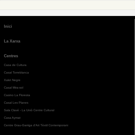
Inici
La Xarxa
Centres
Casa de Cultura
Casal Torreblanca
Xalet Negre
Casal Mira-sol
Casino La Floresta
Casal Les Planes
Sala Clavé - La Unió Centre Cultural
Casa Aymat
Centre Grau-Garriga d'Art Tèxtil Contemporani