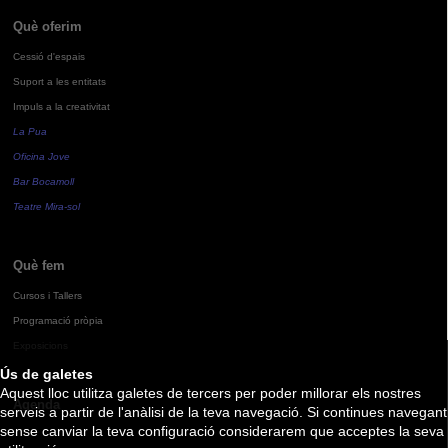
Què oferim
Cessió d'espais
Suport a les entitats
Impuls a la creativitat
La Pua
Oficina Jove
Bar Bocamoll
Teatre Mira-sol
Què fem
Cursos i Tallers
Programació pròpia
Exposicions
Ús de galetes
Aquest lloc utilitza galetes de tercers per poder millorar els nostres
Agenda
serveis a partir de l'anàlisi de la teva navegació. Si continues navegant
sense canviar la teva configuració considerarem que acceptes la seva