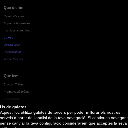
Què oferim
Cessió d'espais
Suport a les entitats
Impuls a la creativitat
La Pua
Oficina Jove
Bar Bocamoll
Teatre Mira-sol
Què fem
Cursos i Tallers
Programació pròpia
Exposicions
Ús de galetes
Aquest lloc utilitza galetes de tercers per poder millorar els nostres
Agenda
serveis a partir de l'anàlisi de la teva navegació. Si continues navegant
sense canviar la teva configuració considerarem que acceptes la seva