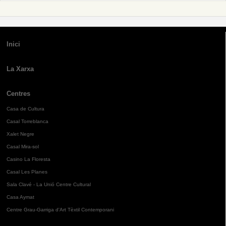
Inici
La Xarxa
Centres
Casa de Cultura
Casal Torreblanca
Xalet Negre
Casal Mira-sol
Casino La Floresta
Casal Les Planes
Sala Clavé - La Unió Centre Cultural
Casa Aymat
Centre Grau-Garriga d'Art Tèxtil Contemporani