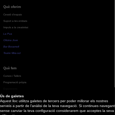
Què oferim
Cessió d'espais
Suport a les entitats
Impuls a la creativitat
La Pua
Oficina Jove
Bar Bocamoll
Teatre Mira-sol
Què fem
Cursos i Tallers
Programació pròpia
Exposicions
Ús de galetes
Aquest lloc utilitza galetes de tercers per poder millorar els nostres
Agenda
serveis a partir de l'anàlisi de la teva navegació. Si continues navegant
sense canviar la teva configuració considerarem que acceptes la seva