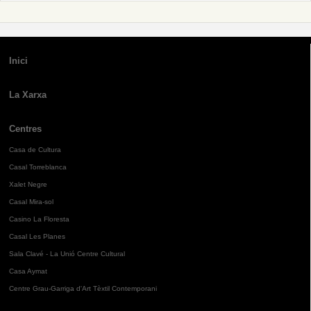
Inici
La Xarxa
Centres
Casa de Cultura
Casal Torreblanca
Xalet Negre
Casal Mira-sol
Casino La Floresta
Casal Les Planes
Sala Clavé - La Unió Centre Cultural
Casa Aymat
Centre Grau-Garriga d'Art Tèxtil Contemporani