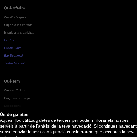
Què oferim
Cessió d'espais
Suport a les entitats
Impuls a la creativitat
La Pua
Oficina Jove
Bar Bocamoll
Teatre Mira-sol
Què fem
Cursos i Tallers
Programació pròpia
Exposicions
Ús de galetes
Aquest lloc utilitza galetes de tercers per poder millorar els nostres
Agenda
serveis a partir de l'anàlisi de la teva navegació. Si continues navegant
sense canviar la teva configuració considerarem que acceptes la seva