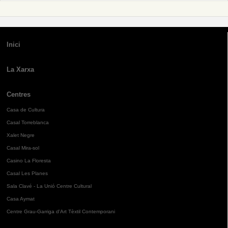
Inici
La Xarxa
Centres
Casa de Cultura
Casal Torreblanca
Xalet Negre
Casal Mira-sol
Casino La Floresta
Casal Les Planes
Sala Clavé - La Unió Centre Cultural
Casa Aymat
Centre Grau-Garriga d'Art Tèxtil Contemporani