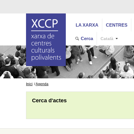
LA XARXA
CENTRES
Cerca
Català
Inici
Agenda
Cerca d'actes