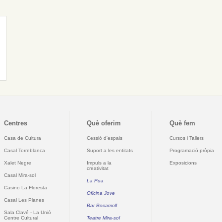
Centres
Què oferim
Què fem
Casa de Cultura
Cessió d'espais
Cursos i Tallers
Casal Torreblanca
Suport a les entitats
Programació pròpia
Xalet Negre
Impuls a la
Exposicions
creativitat
Casal Mira-sol
La Pua
Casino La Floresta
Oficina Jove
Casal Les Planes
Bar Bocamoll
Sala Clavé - La Unió
Centre Cultural
Teatre Mira-sol