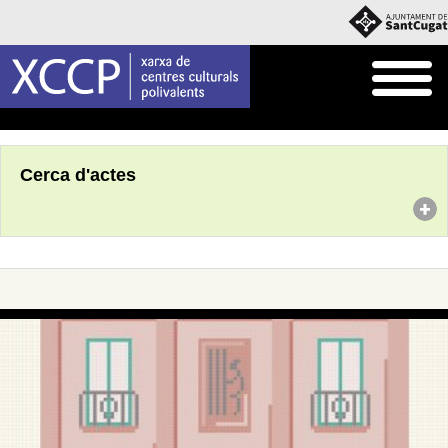
Inici
Agenda
Cerca d'actes