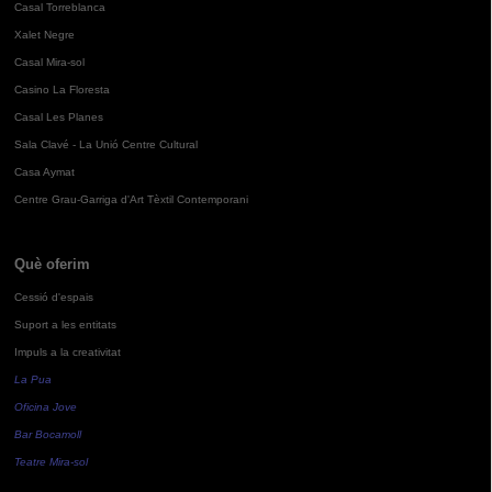
Casal Torreblanca
Xalet Negre
Casal Mira-sol
Casino La Floresta
Casal Les Planes
Sala Clavé - La Unió Centre Cultural
Casa Aymat
Centre Grau-Garriga d'Art Tèxtil Contemporani
Què oferim
Cessió d'espais
Suport a les entitats
Impuls a la creativitat
La Pua
Oficina Jove
Bar Bocamoll
Teatre Mira-sol