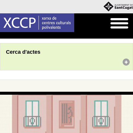
Inici
Agenda
Cerca d'actes