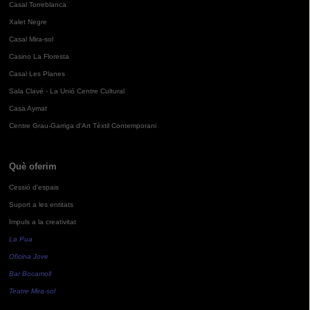
Casal Torreblanca
Xalet Negre
Casal Mira-sol
Casino La Floresta
Casal Les Planes
Sala Clavé - La Unió Centre Cultural
Casa Aymat
Centre Grau-Garriga d'Art Tèxtil Contemporani
Què oferim
Cessió d'espais
Suport a les entitats
Impuls a la creativitat
La Pua
Oficina Jove
Bar Bocamoll
Teatre Mira-sol