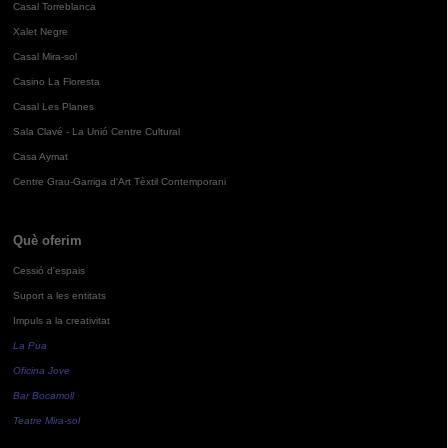
Casal Torreblanca
Xalet Negre
Casal Mira-sol
Casino La Floresta
Casal Les Planes
Sala Clavé - La Unió Centre Cultural
Casa Aymat
Centre Grau-Garriga d'Art Tèxtil Contemporani
Què oferim
Cessió d'espais
Suport a les entitats
Impuls a la creativitat
La Pua
Oficina Jove
Bar Bocamoll
Teatre Mira-sol