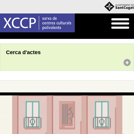
Inici
Agenda
Cerca d'actes