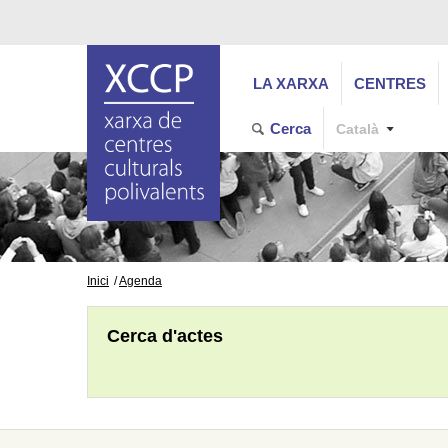
LA XARXA
CENTRES
Cerca
Català
Inici
Agenda
Cerca d'actes