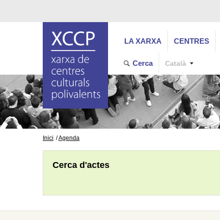
LA XARXA
CENTRES
Cerca
Català
Inici
Agenda
Cerca d'actes