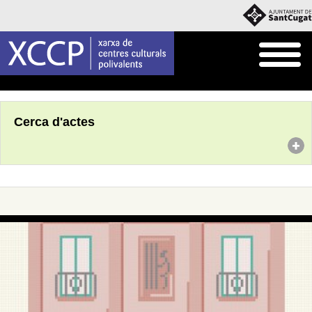
Inici
Agenda
Cerca d'actes