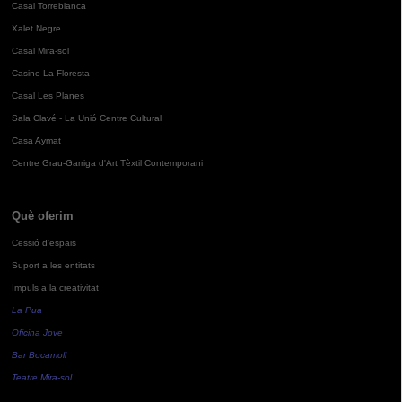
Casal Torreblanca
Xalet Negre
Casal Mira-sol
Casino La Floresta
Casal Les Planes
Sala Clavé - La Unió Centre Cultural
Casa Aymat
Centre Grau-Garriga d'Art Tèxtil Contemporani
Què oferim
Cessió d'espais
Suport a les entitats
Impuls a la creativitat
La Pua
Oficina Jove
Bar Bocamoll
Teatre Mira-sol