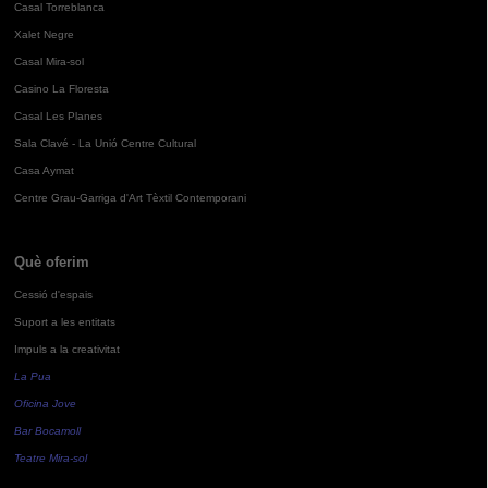
Casal Torreblanca
Xalet Negre
Casal Mira-sol
Casino La Floresta
Casal Les Planes
Sala Clavé - La Unió Centre Cultural
Casa Aymat
Centre Grau-Garriga d'Art Tèxtil Contemporani
Què oferim
Cessió d'espais
Suport a les entitats
Impuls a la creativitat
La Pua
Oficina Jove
Bar Bocamoll
Teatre Mira-sol