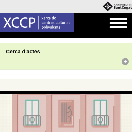
Inici
Agenda
Cerca d'actes