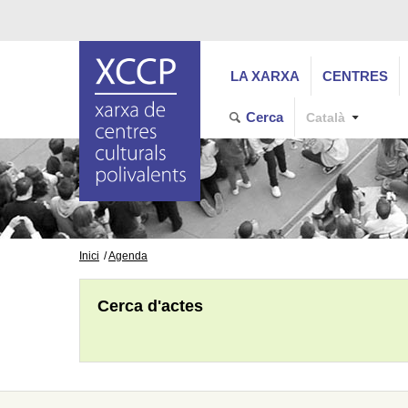
LA XARXA
CENTRES
Cerca
Català
Inici
Agenda
Cerca d'actes