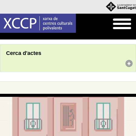
Inici
Agenda
Cerca d'actes