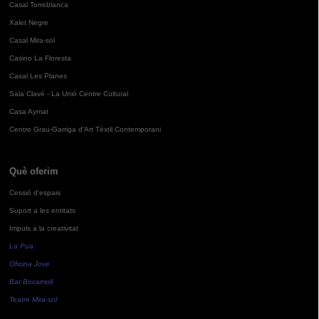
Casal Torreblanca
Xalet Negre
Casal Mira-sol
Casino La Floresta
Casal Les Planes
Sala Clavé - La Unió Centre Cultural
Casa Aymat
Centre Grau-Garriga d'Art Tèxtil Contemporani
Què oferim
Cessió d'espais
Suport a les entitats
Impuls a la creativitat
La Pua
Oficina Jove
Bar Bocamoll
Teatre Mira-sol