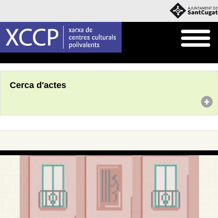
Inici
Agenda
Cerca d'actes