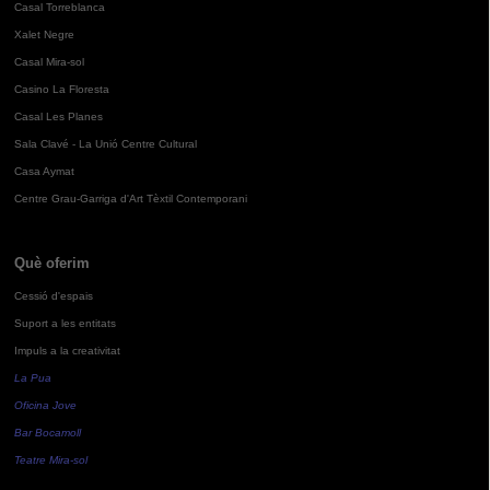
Casal Torreblanca
Xalet Negre
Casal Mira-sol
Casino La Floresta
Casal Les Planes
Sala Clavé - La Unió Centre Cultural
Casa Aymat
Centre Grau-Garriga d'Art Tèxtil Contemporani
Què oferim
Cessió d'espais
Suport a les entitats
Impuls a la creativitat
La Pua
Oficina Jove
Bar Bocamoll
Teatre Mira-sol