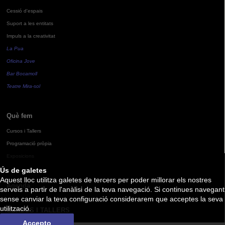
Cessió d'espais
Suport a les entitats
Impuls a la creativitat
La Pua
Oficina Jove
Bar Bocamoll
Teatre Mira-sol
Què fem
Cursos i Tallers
Programació pròpia
Exposicions
Ús de galetes
Aquest lloc utilitza galetes de tercers per poder millorar els nostres
Agenda
serveis a partir de l'anàlisi de la teva navegació. Si continues navegant
sense canviar la teva configuració considerarem que acceptes la seva
utilització.
CURSOS I TALLERS
Accepto