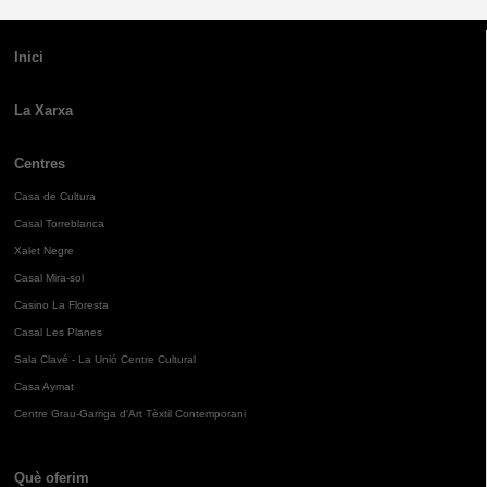
Inici
La Xarxa
Centres
Casa de Cultura
Casal Torreblanca
Xalet Negre
Casal Mira-sol
Casino La Floresta
Casal Les Planes
Sala Clavé - La Unió Centre Cultural
Casa Aymat
Centre Grau-Garriga d'Art Tèxtil Contemporani
Què oferim