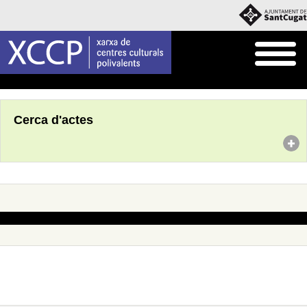
Inici
Agenda
Cerca d'actes
No s'han trobat actes amb aquests criteris de cerca