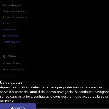
Cessió d'espais
Suport a les entitats
Impuls a la creativitat
La Pua
Oficina Jove
Bar Bocamoll
Teatre Mira-sol
Què fem
Cursos i Tallers
Programació pròpia
Exposicions
Ús de galetes
Aquest lloc utilitza galetes de tercers per poder millorar els nostres
Agenda
serveis a partir de l'anàlisi de la teva navegació. Si continues navegant
sense canviar la teva configuració considerarem que acceptes la seva
utilització.
CURSOS I TALLERS
Accepto