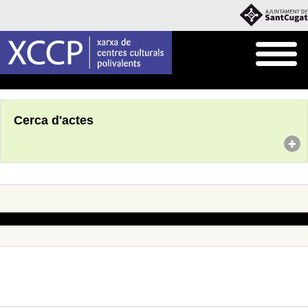
Inici
Agenda
Cerca d'actes
No s'han trobat actes amb aquests criteris de cerca