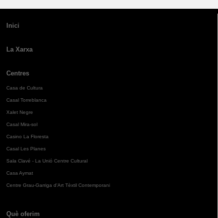
Inici
La Xarxa
Centres
Casa de Cultura
Casal Torreblanca
Xalet Negre
Casal Mira-sol
Casino La Floresta
Casal Les Planes
Sala Clavé - La Unió Centre Cultural
Casa Aymat
Centre Grau-Garriga d'Art Tèxtil Contemporani
Què oferim