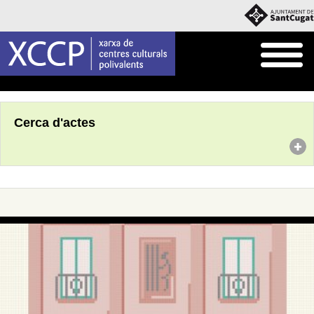
Inici
Agenda
Cerca d'actes