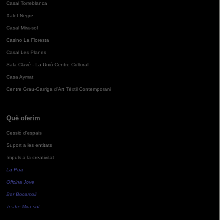
Casal Torreblanca
Xalet Negre
Casal Mira-sol
Casino La Floresta
Casal Les Planes
Sala Clavé - La Unió Centre Cultural
Casa Aymat
Centre Grau-Garriga d'Art Tèxtil Contemporani
Què oferim
Cessió d'espais
Suport a les entitats
Impuls a la creativitat
La Pua
Oficina Jove
Bar Bocamoll
Teatre Mira-sol