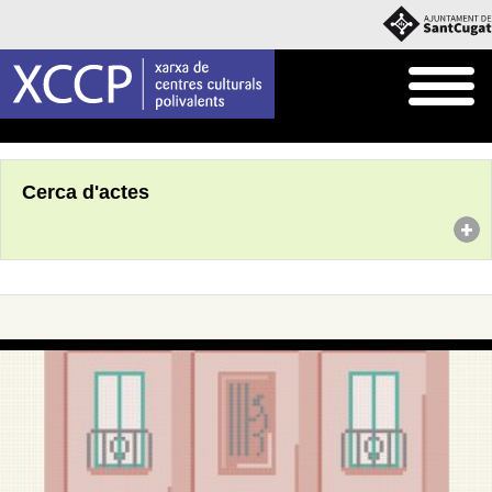
Inici
Agenda
Cerca d'actes