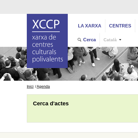
LA XARXA
CENTRES
Cerca
Català
Inici
Agenda
Cerca d'actes