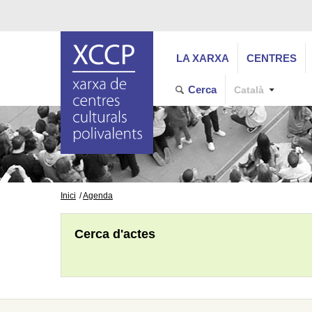
LA XARXA
CENTRES
Cerca
Català
Inici
Agenda
Cerca d'actes