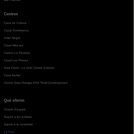
Centres
Casa de Cultura
Casal Torreblanca
Xalet Negre
Casal Mira-sol
Casino La Floresta
Casal Les Planes
Sala Clavé - La Unió Centre Cultural
Casa Aymat
Centre Grau-Garriga d'Art Tèxtil Contemporani
Què oferim
Cessió d'espais
Suport a les entitats
Impuls a la creativitat
La Pua