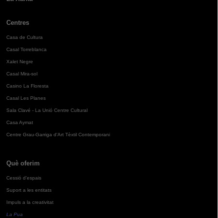
Centres
Casa de Cultura
Casal Torreblanca
Xalet Negre
Casal Mira-sol
Casino La Floresta
Casal Les Planes
Sala Clavé - La Unió Centre Cultural
Casa Aymat
Centre Grau-Garriga d'Art Tèxtil Contemporani
Què oferim
Cessió d'espais
Suport a les entitats
Impuls a la creativitat
La Pua