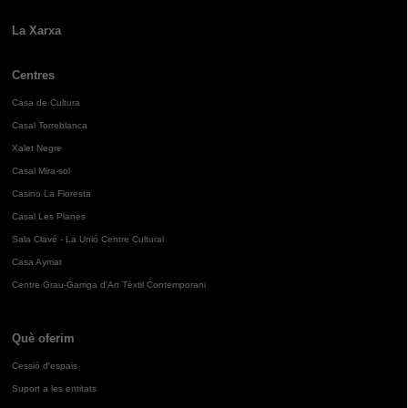
La Xarxa
Centres
Casa de Cultura
Casal Torreblanca
Xalet Negre
Casal Mira-sol
Casino La Floresta
Casal Les Planes
Sala Clavé - La Unió Centre Cultural
Casa Aymat
Centre Grau-Garriga d'Art Tèxtil Contemporani
Què oferim
Cessió d'espais
Suport a les entitats