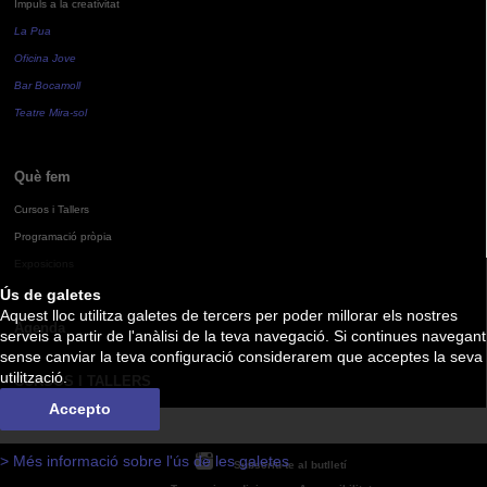
Impuls a la creativitat
La Pua
Oficina Jove
Bar Bocamoll
Teatre Mira-sol
Què fem
Cursos i Tallers
Programació pròpia
Exposicions
Ús de galetes
Aquest lloc utilitza galetes de tercers per poder millorar els nostres
Agenda
serveis a partir de l'anàlisi de la teva navegació. Si continues navegant
sense canviar la teva configuració considerarem que acceptes la seva
utilització.
CURSOS I TALLERS
Accepto
> Més informació sobre l'ús de les galetes
Subscriu-te al butlletí