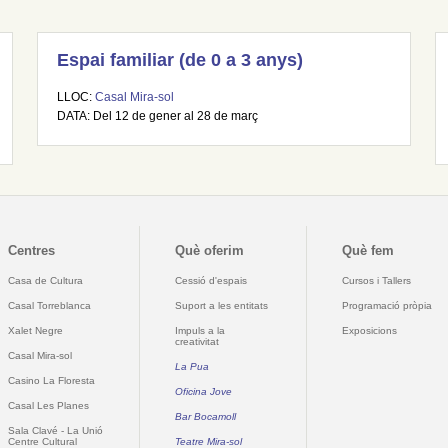
Espai familiar (de 0 a 3 anys)
LLOC:
Casal Mira-sol
DATA: Del 12 de gener al 28 de març
Centres
Què oferim
Què fem
Casa de Cultura
Cessió d'espais
Cursos i Tallers
Casal Torreblanca
Suport a les entitats
Programació pròpia
Xalet Negre
Impuls a la
Exposicions
creativitat
Casal Mira-sol
La Pua
Casino La Floresta
Oficina Jove
Casal Les Planes
Bar Bocamoll
Sala Clavé - La Unió
Centre Cultural
Teatre Mira-sol