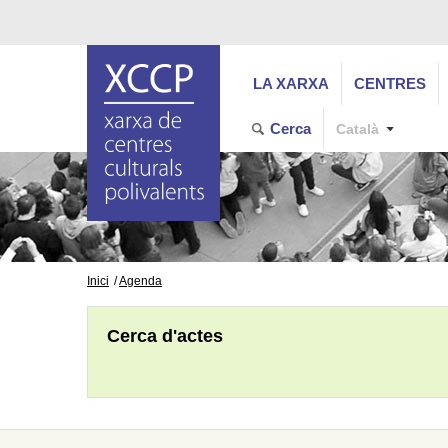
LA XARXA
CENTRES
Cerca
Català
Inici
Agenda
Cerca d'actes