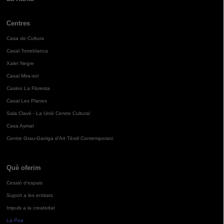
Centres
Casa de Cultura
Casal Torreblanca
Xalet Negre
Casal Mira-sol
Casino La Floresta
Casal Les Planes
Sala Clavé - La Unió Centre Cultural
Casa Aymat
Centre Grau-Garriga d'Art Tèxtil Contemporani
Què oferim
Cessió d'espais
Suport a les entitats
Impuls a la creativitat
La Pua