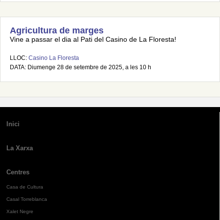
Agricultura de marges
Vine a passar el dia al Pati del Casino de La Floresta!
LLOC:
Casino La Floresta
DATA: Diumenge 28 de setembre de 2025, a les 10 h
Inici
La Xarxa
Centres
Casa de Cultura
Casal Torreblanca
Xalet Negre