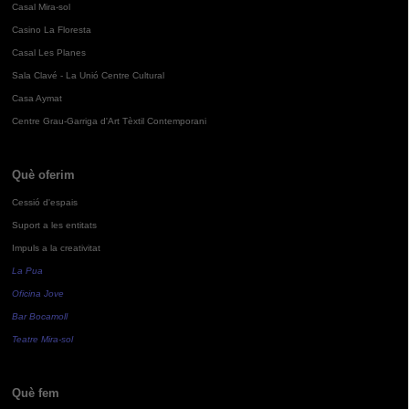
Casal Mira-sol
Casino La Floresta
Casal Les Planes
Sala Clavé - La Unió Centre Cultural
Casa Aymat
Centre Grau-Garriga d'Art Tèxtil Contemporani
Què oferim
Cessió d'espais
Suport a les entitats
Impuls a la creativitat
La Pua
Oficina Jove
Bar Bocamoll
Teatre Mira-sol
Què fem