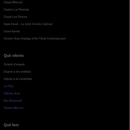
Casal Mira-sol
Casino La Floresta
Casal Les Planes
Sala Clavé - La Unió Centre Cultural
Casa Aymat
Centre Grau-Garriga d'Art Tèxtil Contemporani
Què oferim
Cessió d'espais
Suport a les entitats
Impuls a la creativitat
La Pua
Oficina Jove
Bar Bocamoll
Teatre Mira-sol
Què fem