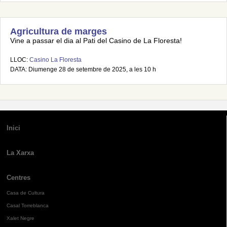
Agricultura de marges
Vine a passar el dia al Pati del Casino de La Floresta!
LLOC:
Casino La Floresta
DATA: Diumenge 28 de setembre de 2025, a les 10 h
Inici
La Xarxa
Centres
Casa de Cultura
Casal Torreblanca
Xalet Negre