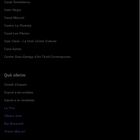
Casal Torreblanca
Xalet Negre
Casal Mira-sol
Casino La Floresta
Casal Les Planes
Sala Clavé - La Unió Centre Cultural
Casa Aymat
Centre Grau-Garriga d'Art Tèxtil Contemporani
Què oferim
Cessió d'espais
Suport a les entitats
Impuls a la creativitat
La Pua
Oficina Jove
Bar Bocamoll
Teatre Mira-sol