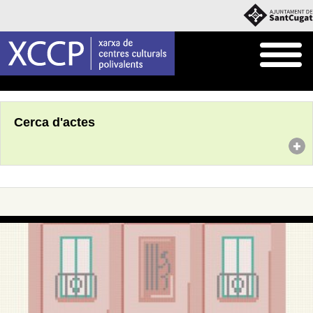
Inici
Agenda
Cerca d'actes