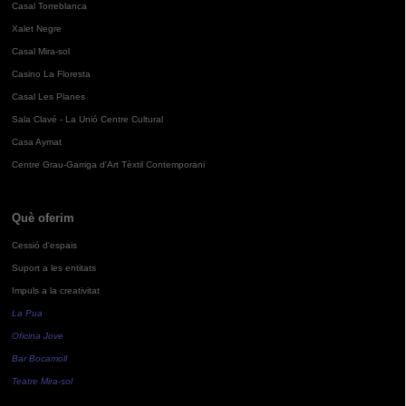
Casal Torreblanca
Xalet Negre
Casal Mira-sol
Casino La Floresta
Casal Les Planes
Sala Clavé - La Unió Centre Cultural
Casa Aymat
Centre Grau-Garriga d'Art Tèxtil Contemporani
Què oferim
Cessió d'espais
Suport a les entitats
Impuls a la creativitat
La Pua
Oficina Jove
Bar Bocamoll
Teatre Mira-sol