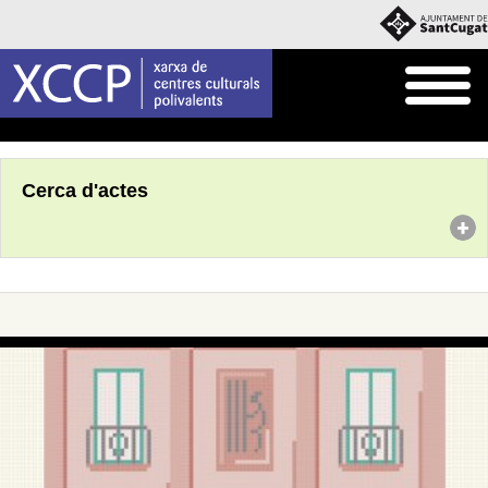
Inici
Agenda
Cerca d'actes