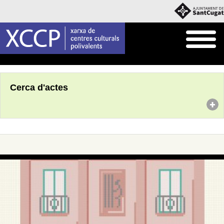
Inici
Agenda
Cerca d'actes