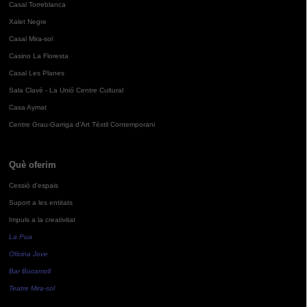
Casal Torreblanca
Xalet Negre
Casal Mira-sol
Casino La Floresta
Casal Les Planes
Sala Clavé - La Unió Centre Cultural
Casa Aymat
Centre Grau-Garriga d'Art Tèxtil Contemporani
Què oferim
Cessió d'espais
Suport a les entitats
Impuls a la creativitat
La Pua
Oficina Jove
Bar Bocamoll
Teatre Mira-sol