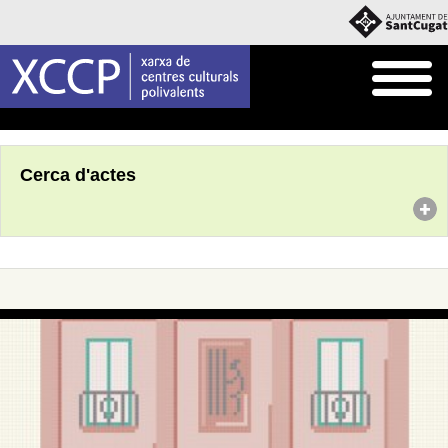
Inici
Agenda
Cerca d'actes