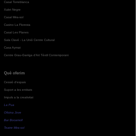
Casal Torreblanca
Xalet Negre
Casal Mira-sol
Casino La Floresta
Casal Les Planes
Sala Clavé - La Unió Centre Cultural
Casa Aymat
Centre Grau-Garriga d'Art Tèxtil Contemporani
Què oferim
Cessió d'espais
Suport a les entitats
Impuls a la creativitat
La Pua
Oficina Jove
Bar Bocamoll
Teatre Mira-sol