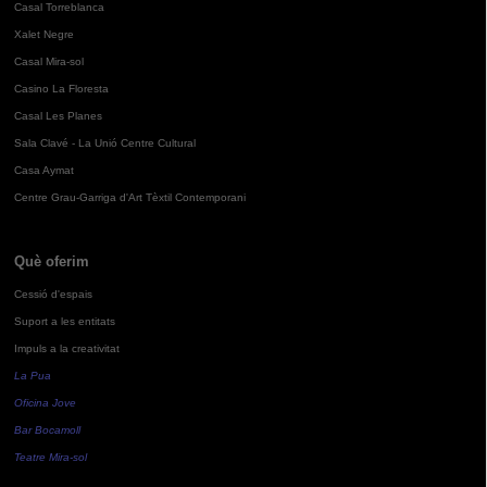
Casal Torreblanca
Xalet Negre
Casal Mira-sol
Casino La Floresta
Casal Les Planes
Sala Clavé - La Unió Centre Cultural
Casa Aymat
Centre Grau-Garriga d'Art Tèxtil Contemporani
Què oferim
Cessió d'espais
Suport a les entitats
Impuls a la creativitat
La Pua
Oficina Jove
Bar Bocamoll
Teatre Mira-sol