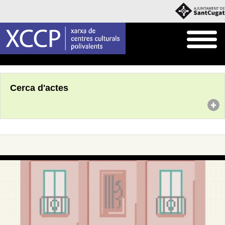
Inici
Agenda
Cerca d'actes