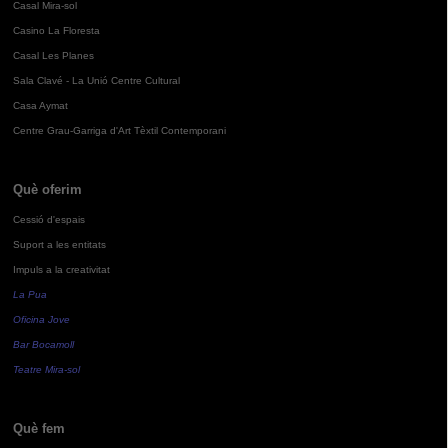
Casal Mira-sol
Casino La Floresta
Casal Les Planes
Sala Clavé - La Unió Centre Cultural
Casa Aymat
Centre Grau-Garriga d'Art Tèxtil Contemporani
Què oferim
Cessió d'espais
Suport a les entitats
Impuls a la creativitat
La Pua
Oficina Jove
Bar Bocamoll
Teatre Mira-sol
Què fem