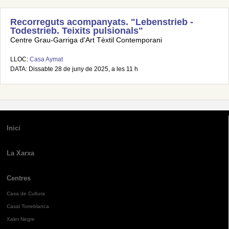
Recorreguts acompanyats. "Lebenstrieb -
Todestrieb. Teixits pulsionals"
Centre Grau-Garriga d'Art Tèxtil Contemporani
LLOC:
Casa Aymat
DATA: Dissabte 28 de juny de 2025, a les 11 h
Inici
La Xarxa
Centres
Casa de Cultura
Casal Torreblanca
Xalet Negre