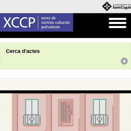
Inici
Agenda
Cerca d'actes