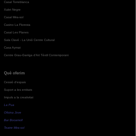
Casal Torreblanca
Xalet Negre
Casal Mira-sol
Casino La Floresta
Casal Les Planes
Sala Clavé - La Unió Centre Cultural
Casa Aymat
Centre Grau-Garriga d'Art Tèxtil Contemporani
Què oferim
Cessió d'espais
Suport a les entitats
Impuls a la creativitat
La Pua
Oficina Jove
Bar Bocamoll
Teatre Mira-sol