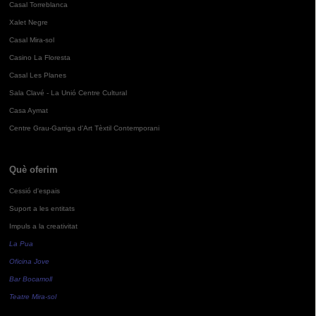
Casal Torreblanca
Xalet Negre
Casal Mira-sol
Casino La Floresta
Casal Les Planes
Sala Clavé - La Unió Centre Cultural
Casa Aymat
Centre Grau-Garriga d'Art Tèxtil Contemporani
Què oferim
Cessió d'espais
Suport a les entitats
Impuls a la creativitat
La Pua
Oficina Jove
Bar Bocamoll
Teatre Mira-sol