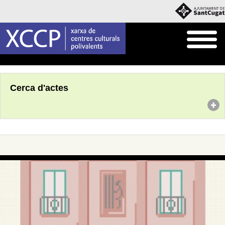
Inici
Agenda
Cerca d'actes