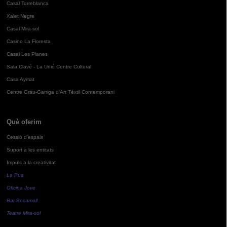
Casal Torreblanca
Xalet Negre
Casal Mira-sol
Casino La Floresta
Casal Les Planes
Sala Clavé - La Unió Centre Cultural
Casa Aymat
Centre Grau-Garriga d'Art Tèxtil Contemporani
Què oferim
Cessió d'espais
Suport a les entitats
Impuls a la creativitat
La Pua
Oficina Jove
Bar Bocamoll
Teatre Mira-sol