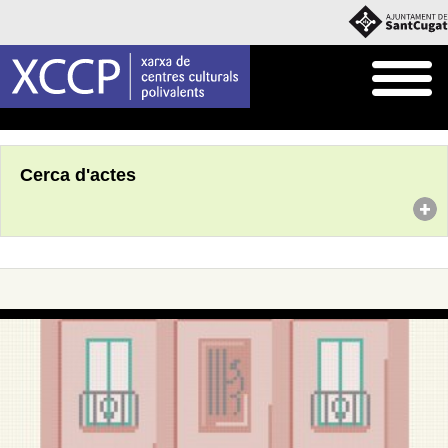
Inici
Agenda
Cerca d'actes