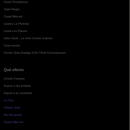
Casal Torreblanca
Xalet Negre
Casal Mira-sol
Casino La Floresta
Casal Les Planes
Sala Clavé - La Unió Centre Cultural
Casa Aymat
Centre Grau-Garriga d'Art Tèxtil Contemporani
Què oferim
Cessió d'espais
Suport a les entitats
Impuls a la creativitat
La Pua
Oficina Jove
Bar Bocamoll
Teatre Mira-sol