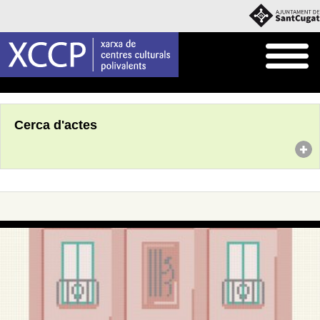
Inici
Agenda
Cerca d'actes