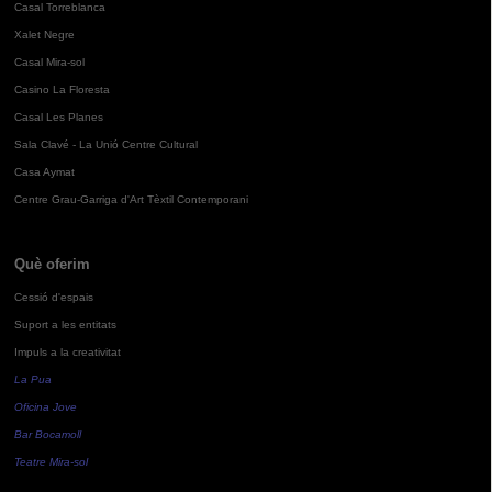
Casal Torreblanca
Xalet Negre
Casal Mira-sol
Casino La Floresta
Casal Les Planes
Sala Clavé - La Unió Centre Cultural
Casa Aymat
Centre Grau-Garriga d'Art Tèxtil Contemporani
Què oferim
Cessió d'espais
Suport a les entitats
Impuls a la creativitat
La Pua
Oficina Jove
Bar Bocamoll
Teatre Mira-sol