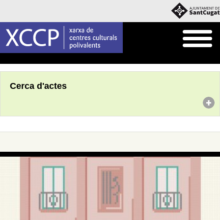
Inici
Agenda
Cerca d'actes