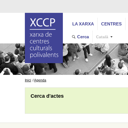
LA XARXA
CENTRES
Cerca
Català
Inici
Agenda
Cerca d'actes