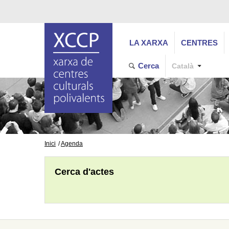
LA XARXA
CENTRES
Cerca
Català
Inici
Agenda
Cerca d'actes