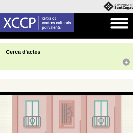
Inici
Agenda
Cerca d'actes