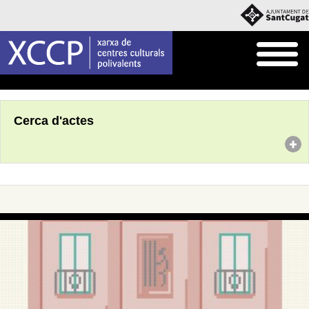
Inici
Agenda
Cerca d'actes