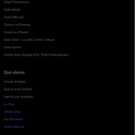
Casal Torreblanca
Xalet Negre
Casal Mira-sol
Casino La Floresta
Casal Les Planes
Sala Clavé - La Unió Centre Cultural
Casa Aymat
Centre Grau-Garriga d'Art Tèxtil Contemporani
Què oferim
Cessió d'espais
Suport a les entitats
Impuls a la creativitat
La Pua
Oficina Jove
Bar Bocamoll
Teatre Mira-sol