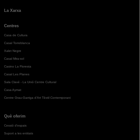
La Xarxa
Centres
Casa de Cultura
Casal Torreblanca
Xalet Negre
Casal Mira-sol
Casino La Floresta
Casal Les Planes
Sala Clavé - La Unió Centre Cultural
Casa Aymat
Centre Grau-Garriga d'Art Tèxtil Contemporani
Què oferim
Cessió d'espais
Suport a les entitats