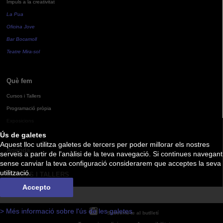
Impuls a la creativitat
La Pua
Oficina Jove
Bar Bocamoll
Teatre Mira-sol
Què fem
Cursos i Tallers
Programació pròpia
Exposicions
Ús de galetes
Aquest lloc utilitza galetes de tercers per poder millorar els nostres
Agenda
serveis a partir de l'anàlisi de la teva navegació. Si continues navegant
sense canviar la teva configuració considerarem que acceptes la seva
utilització.
CURSOS I TALLERS
Accepto
> Més informació sobre l'ús de les galetes
Subscriu-te al butlletí