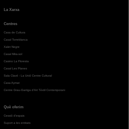
La Xarxa
Centres
Casa de Cultura
Casal Torreblanca
Xalet Negre
Casal Mira-sol
Casino La Floresta
Casal Les Planes
Sala Clavé - La Unió Centre Cultural
Casa Aymat
Centre Grau-Garriga d'Art Tèxtil Contemporani
Què oferim
Cessió d'espais
Suport a les entitats