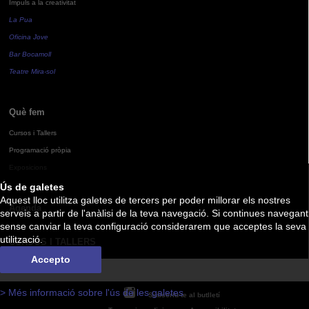
Impuls a la creativitat
La Pua
Oficina Jove
Bar Bocamoll
Teatre Mira-sol
Què fem
Cursos i Tallers
Programació pròpia
Exposicions
Ús de galetes
Aquest lloc utilitza galetes de tercers per poder millorar els nostres
Agenda
serveis a partir de l'anàlisi de la teva navegació. Si continues navegant
sense canviar la teva configuració considerarem que acceptes la seva
utilització.
CURSOS I TALLERS
Accepto
> Més informació sobre l'ús de les galetes
Subscriu-te al butlletí