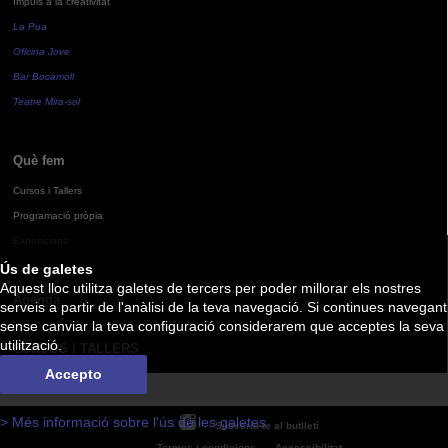
Impuls a la creativitat
La Pua
Oficina Jove
Bar Bocamoll
Teatre Mira-sol
Què fem
Cursos i Tallers
Programació pròpia
Exposicions
Ús de galetes
Aquest lloc utilitza galetes de tercers per poder millorar els nostres
Agenda
serveis a partir de l'anàlisi de la teva navegació. Si continues navegant
sense canviar la teva configuració considerarem que acceptes la seva
utilització.
CURSOS I TALLERS
Accepto
> Més informació sobre l'ús de les galetes
Subscriu-te al butlletí
Termes i condicions
Accessibilitat