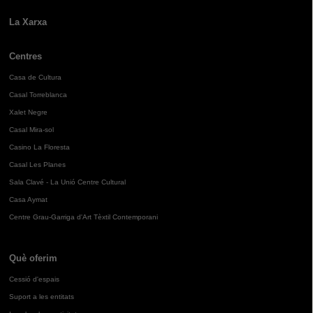
La Xarxa
Centres
Casa de Cultura
Casal Torreblanca
Xalet Negre
Casal Mira-sol
Casino La Floresta
Casal Les Planes
Sala Clavé - La Unió Centre Cultural
Casa Aymat
Centre Grau-Garriga d'Art Tèxtil Contemporani
Què oferim
Cessió d'espais
Suport a les entitats