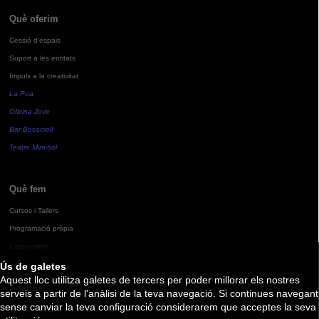
Què oferim
Cessió d'espais
Suport a les entitats
Impuls a la creativitat
La Pua
Oficina Jove
Bar Bocamoll
Teatre Mira-sol
Què fem
Cursos i Tallers
Programació pròpia
Exposicions
Ús de galetes
Aquest lloc utilitza galetes de tercers per poder millorar els nostres
Agenda
serveis a partir de l'anàlisi de la teva navegació. Si continues navegant
sense canviar la teva configuració considerarem que acceptes la seva