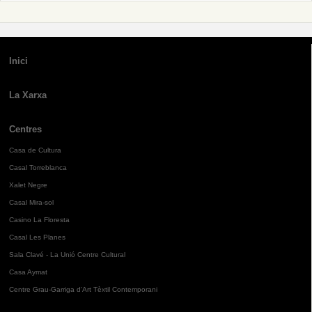
Inici
La Xarxa
Centres
Casa de Cultura
Casal Torreblanca
Xalet Negre
Casal Mira-sol
Casino La Floresta
Casal Les Planes
Sala Clavé - La Unió Centre Cultural
Casa Aymat
Centre Grau-Garriga d'Art Tèxtil Contemporani