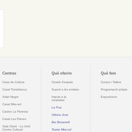
Centres
Què oferim
Què fem
Casa de Cultura
Cessió d'espais
Cursos i Tallers
Casal Torreblanca
Suport a les entitats
Programació pròpia
Xalet Negre
Impuls a la
Exposicions
creativitat
Casal Mira-sol
La Pua
Casino La Floresta
Oficina Jove
Casal Les Planes
Bar Bocamoll
Sala Clavé - La Unió
Centre Cultural
Teatre Mira-sol