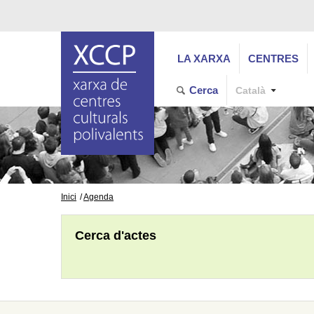
LA XARXA
CENTRES
Cerca
Català
Inici
Agenda
Cerca d'actes